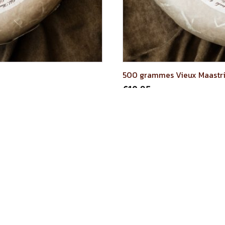
500 grammes Vieux Maastri
€
10.95
R